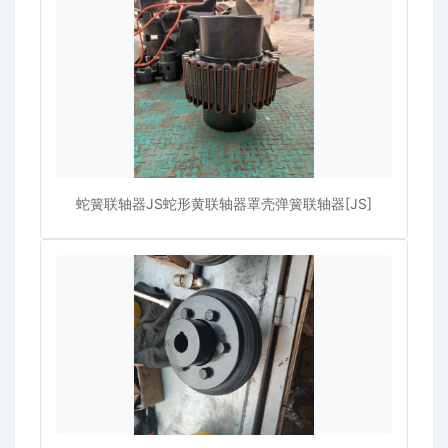
蛇簧联轴器JS蛇形黄联轴器罩壳弹簧联轴器[JS]