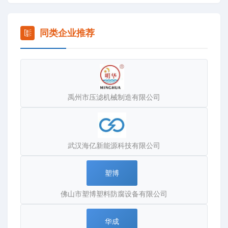
满足用户的各种需求。公司实现了CAD计算机辅助设计和信
息化管理，集研究制造为一体，检测手段完善、品种规格齐
全、质量稳定可靠。
同类企业推荐
我公司主要生产胀紧套，膜片联轴器，星形弹性联轴器，轮
胎式联轴器，万向联轴器，鼓形齿式联轴器，梅花形弹性联
轴器，链轮链条联轴器，刚性联轴器，弹性套柱销联轴器，
弹性柱销联轴器，弹性柱销齿式联轴器，蛇形弹簧联轴器，
禹州市压滤机械制造有限公司
联轴器配件，机架，搅拌器等系列产品，产品销售至 各
地，深受新老客户的青眯。
公司自创建以来，本着诚实守信原则，与多家客户建立了长
期的合作关系，现在我公司正进一步加强员工技术培训，提
武汉海亿新能源科技有限公司
高的技术水平，把高科技注入产品，争取产品 实惠。我公司
运用现代科学管理手段，使产品具有可靠的质量保证，联轴
塑博
器产品质优价廉，型号齐全，得到 用户的赞扬。为满足客
佛山市塑博塑料防腐设备有限公司
户需要，我们也承接其它联轴器的测绘、制造，在这方面我
们积累了丰富的经验。
华成