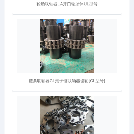
轮胎联轴器LA开口轮胎体UL型号
链条联轴器GL滚子链联轴器齿轮[GL型号]